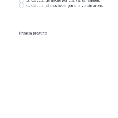
B. Circular de noche por una vía sin asfaltar.
C. Circular al anochecer por una vía sin arcén.
Primera pregunta