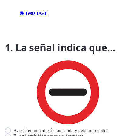
🚘 Tests DGT
1. La señal indica que...
A. está en un callejón sin salida y debe retroceder.