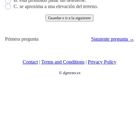
B. está prohibido pasar sin detenerse.
C. se aproxima a una elevación del terreno.
Guardar e ir a la siguiente
Primera pregunta
Siguiente pregunta →
Contact
|
Terms and Conditions
|
Privacy Policy
©
dgttests.es