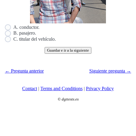
A. conductor.
B. pasajero.
C. titular del vehículo.
Guardar e ir a la siguiente
← Pregunta anterior
Siguiente pregunta →
Contact
|
Terms and Conditions
|
Privacy Policy
©
dgttests.es