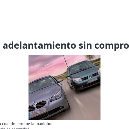
un adelantamiento sin compro
ho cuando termine la maniobra.