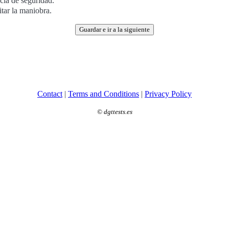
ncia de seguridad.
itar la maniobra.
Guardar e ir a la siguiente
Contact
|
Terms and Conditions
|
Privacy Policy
©
dgttests.es