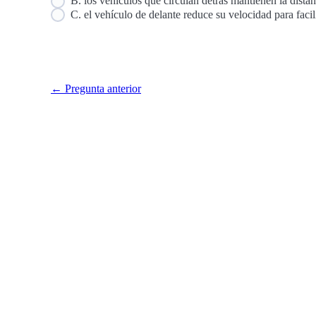
B. los vehículos que circulan detrás mantienen la dista
C. el vehículo de delante reduce su velocidad para facil
← Pregunta anterior