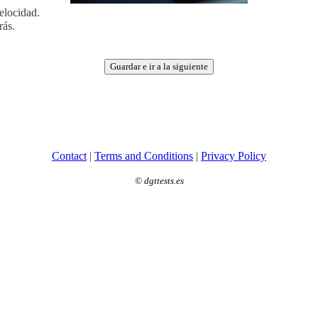
elocidad.
rás.
Guardar e ir a la siguiente
Contact
|
Terms and Conditions
|
Privacy Policy
©
dgttests.es