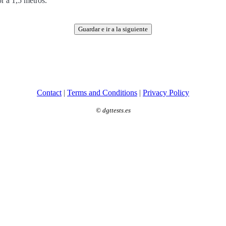
or a 1,5 metros.
Guardar e ir a la siguiente
Contact
|
Terms and Conditions
|
Privacy Policy
©
dgttests.es