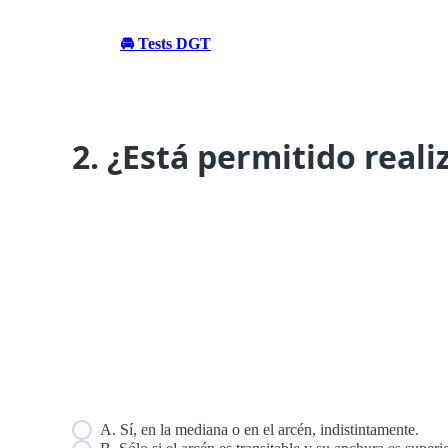
🚘 Tests DGT
2. ¿Está permitido real
A. Sí, en la mediana o en el arcén, indistintamente.