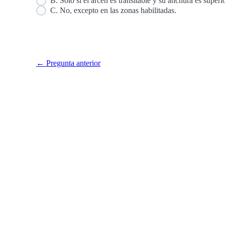
B. Sólo si el arcén es transitable y su anchura es superi
C. No, excepto en las zonas habilitadas.
← Pregunta anterior