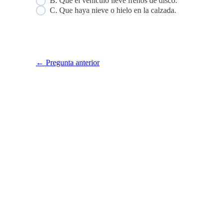
B. Que el vehículo lleve frenos de disco.
C. Que haya nieve o hielo en la calzada.
← Pregunta anterior