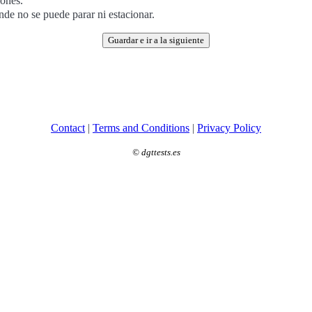
iones.
de no se puede parar ni estacionar.
Guardar e ir a la siguiente
Contact
|
Terms and Conditions
|
Privacy Policy
©
dgttests.es