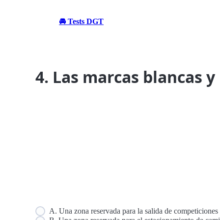
🚘 Tests DGT
4. Las marcas blancas y 
A. Una zona reservada para la salida de competiciones