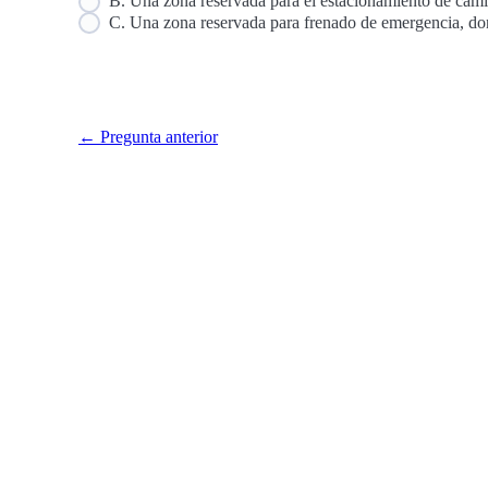
B. Una zona reservada para el estacionamiento de cam
C. Una zona reservada para frenado de emergencia, don
← Pregunta anterior