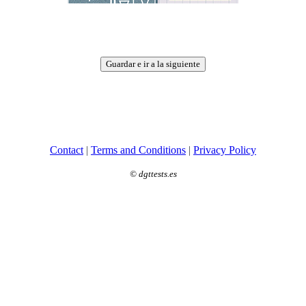
Guardar e ir a la siguiente
Contact
|
Terms and Conditions
|
Privacy Policy
©
dgttests.es