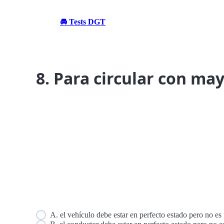
🚘 Tests DGT
8. Para circular con may
A. el vehículo debe estar en perfecto estado pero no es 