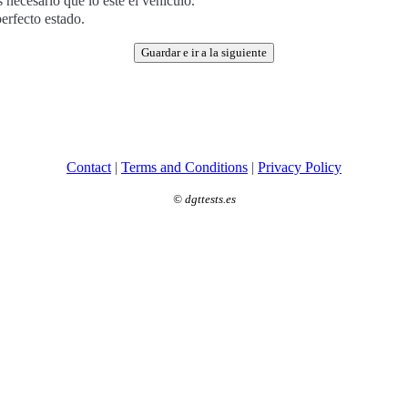
 necesario que lo esté el vehículo.
erfecto estado.
Guardar e ir a la siguiente
Contact
|
Terms and Conditions
|
Privacy Policy
©
dgttests.es