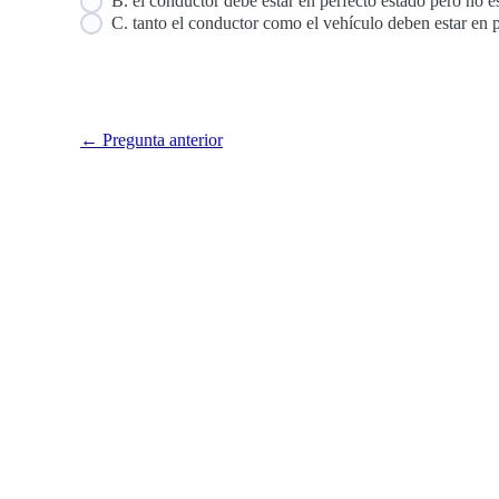
B. el conductor debe estar en perfecto estado pero no es
C. tanto el conductor como el vehículo deben estar en p
← Pregunta anterior