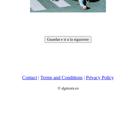
Guardar e ir a la siguiente
Contact
|
Terms and Conditions
|
Privacy Policy
©
dgttests.es