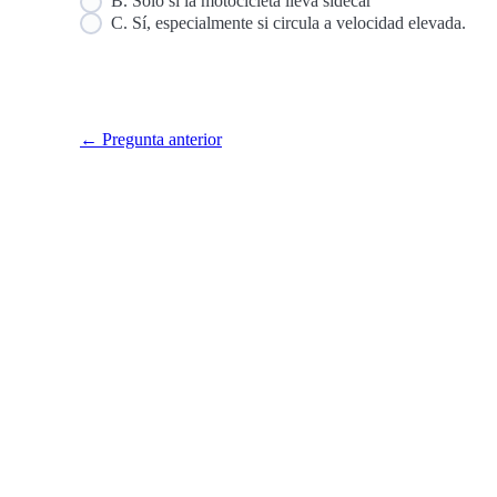
B. Solo si la motocicleta lleva sidecar
C. Sí, especialmente si circula a velocidad elevada.
← Pregunta anterior